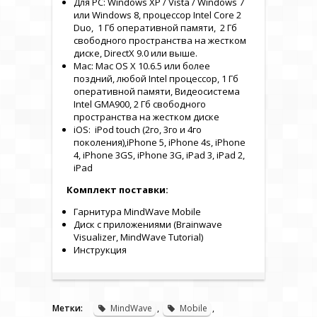
Для PC: Windows XP / Vista / Windows 7
или Windows 8, процессор Intel Core 2
Duo, 1 Гб оперативной памяти, 2 Гб
свободного пространства на жестком
диске, DirectX 9.0 или выше.
Mac: Mac OS X 10.6.5 или более
поздний, любой Intel процессор, 1 Гб
оперативной памяти, Видеосистема
Intel GMA900, 2 Гб свободного
пространства на жестком диске
iOS: iPod touch (2го, 3го и 4го
поколения),iPhone 5, iPhone 4s, iPhone
4, iPhone 3GS, iPhone 3G, iPad 3, iPad 2,
iPad
Комплект поставки:
Гарнитура MindWave Mobile
Диск с приложениями (Brainwave
Visualizer, MindWave Tutorial)
Инструкция
Метки:
MindWave
,
Mobile
,