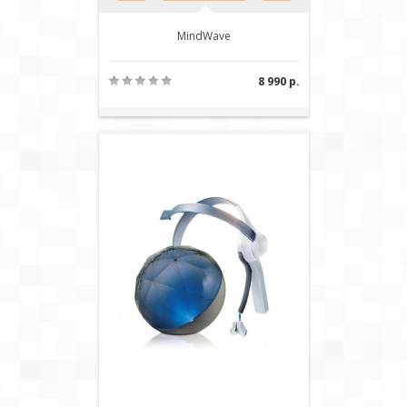
MindWave
8 990 р.