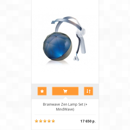
Brainwave Zen Lamp Set (+
MindWave)
17 650 р.