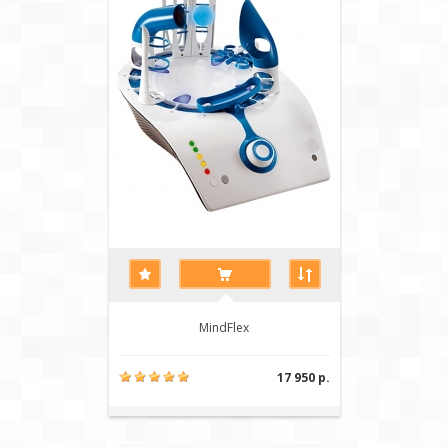
MindFlex
17 950 р.