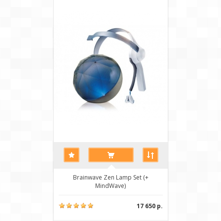
Brainwave Zen Lamp Set (+
MindWave)
17 650 р.